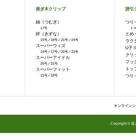
接ぎ木クリップ
誘引
紬（つむぎ）
つり
17号
トマ
絆（きずな）
とめ
15号／18号／21号／24号
ラク
スーパーウィズ
U子
14号／17号／20号／23号
クリ
スーパーアイドル
フッ
26号／31号
トッ
スーパーフィット
つり
15号／18号
オンラインシ
Copyright