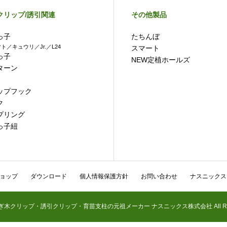
クリップ/誘引関連
その他製品
っ子
たちんぼ
ト／キュウリ／Jr.／L24
スマート
っ子
NEW定植ホールズ
ターン
Ⅱ
ップフック
ク
プリング
っ子紐
ョップ
ダウンロード
個人情報保護方針
お問い合わせ
ナスニックス
 © 接ぎ木クリップ・誘引クリップ・育苗支柱の元祖メーカー ナスニックス株式会社 All Rights