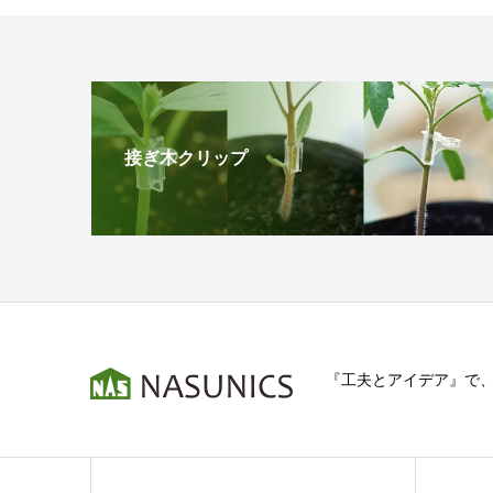
接ぎ木クリップ
『工夫とアイデア』で